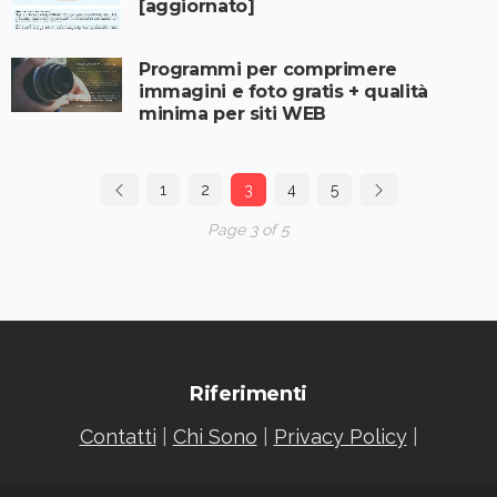
[aggiornato]
Programmi per comprimere
immagini e foto gratis + qualità
minima per siti WEB
1
2
3
4
5
Page 3 of 5
Riferimenti
Contatti
|
Chi Sono
|
Privacy Policy
|