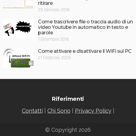
ritirare
29 Gennaio 2018
Come trascrivere file o traccia audio di un
video Youtube in automatico in testo e
parole
1 Dicembre 2016
Come attivare e disattivare il WiFi sul PC
21 Febbraio 2025
Riferimenti
Contatti
|
Chi Sono
|
Privacy Policy
|
© Copyright 2026