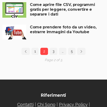
Come aprire file CSV, programmi
gratis per leggere, convertire e
separare i dati
Come prendere foto da un video,
estrarre immagini da Youtube
1
2
3
…
5
Page 2 of 5
Riferimenti
Contatti
|
Chi Sono
|
Privacy Policy
|