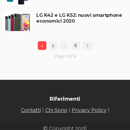
LG K42 e LG K52: nuovi smartphone
economici 2020
1
2
…
8
Page 1 of 8
Riferimenti
Contatti
|
Chi Sono
|
Privacy Policy
|
© Copyright 2026