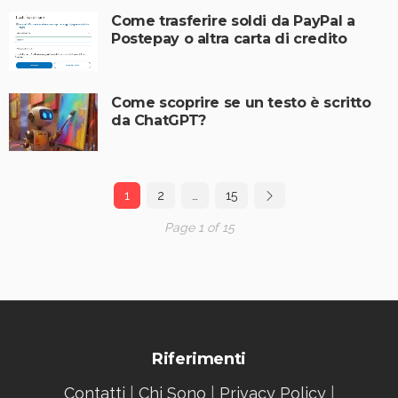
Come trasferire soldi da PayPal a
Postepay o altra carta di credito
Come scoprire se un testo è scritto
da ChatGPT?
1
2
…
15
Page 1 of 15
Riferimenti
Contatti
|
Chi Sono
|
Privacy Policy
|