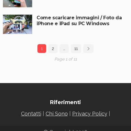
Come scaricare immagini / Foto da
iPhone e iPad su PC Windows
1
2
…
11
Page 1 of 11
Riferimenti
Contatti
|
Chi Sono
|
Privacy Policy
|