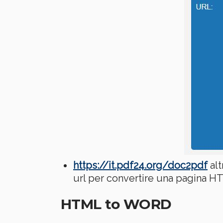
https://it.pdf24.org/doc2pdf
alt
url per convertire una pagina H
HTML to WORD