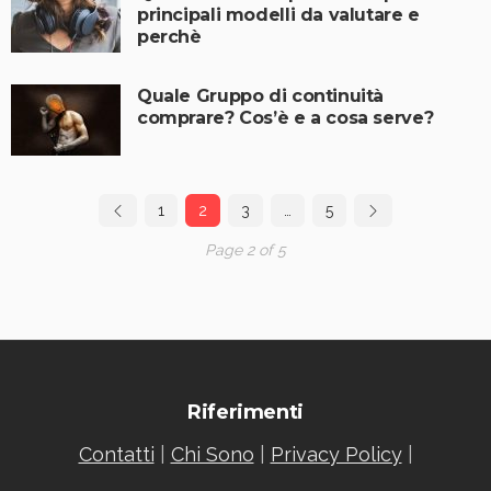
principali modelli da valutare e
perchè
Quale Gruppo di continuità
comprare? Cos’è e a cosa serve?
1
2
3
…
5
Page 2 of 5
Riferimenti
Contatti
|
Chi Sono
|
Privacy Policy
|