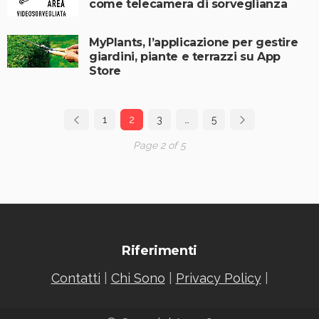
come telecamera di sorveglianza
MyPlants, l’applicazione per gestire
giardini, piante e terrazzi su App
Store
1
2
3
…
5
Page 2 of 5
Riferimenti
Contatti
|
Chi Sono
|
Privacy Policy
|