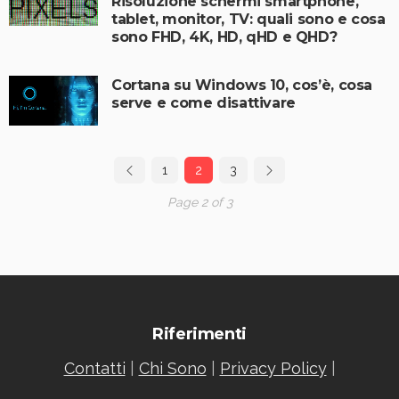
Risoluzione schermi smartphone,
tablet, monitor, TV: quali sono e cosa
sono FHD, 4K, HD, qHD e QHD?
Cortana su Windows 10, cos’è, cosa
serve e come disattivare
1
2
3
Page 2 of 3
Riferimenti
Contatti
|
Chi Sono
|
Privacy Policy
|