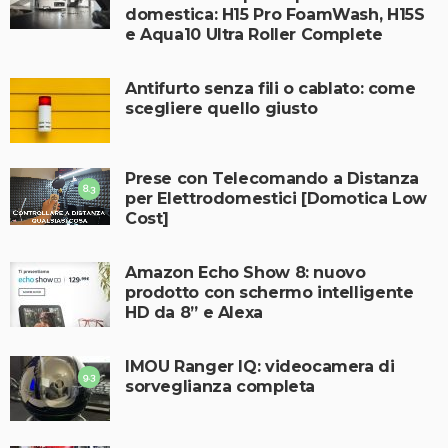
domestica: H15 Pro FoamWash, H15S
e Aqua10 Ultra Roller Complete
Antifurto senza fili o cablato: come
scegliere quello giusto
Prese con Telecomando a Distanza
8.3
per Elettrodomestici [Domotica Low
Cost]
Amazon Echo Show 8: nuovo
prodotto con schermo intelligente
HD da 8” e Alexa
IMOU Ranger IQ: videocamera di
9.3
sorveglianza completa