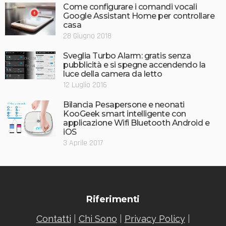
Come configurare i comandi vocali
Google Assistant Home per controllare
casa
28 Giugno 2018
Sveglia Turbo Alarm: gratis senza
pubblicità e si spegne accendendo la
luce della camera da letto
12 Luglio 2016
Bilancia Pesapersone e neonati
KooGeek smart intelligente con
applicazione Wifi Bluetooth Android e
iOS
3 Aprile 2017
Riferimenti
Contatti
|
Chi Sono
|
Privacy Policy
|