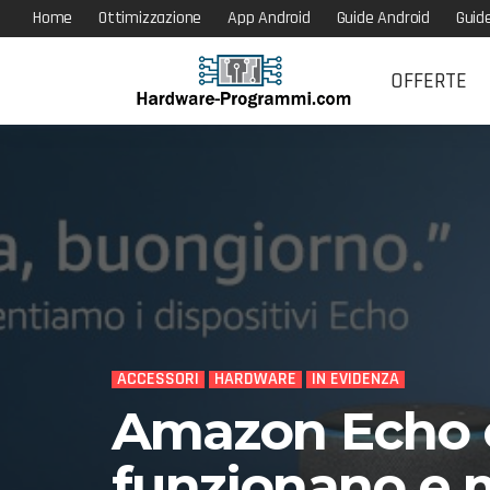
Home
Ottimizzazione
App Android
Guide Android
Guid
OFFERTE
ACCESSORI
HARDWARE
IN EVIDENZA
Amazon Echo e
funzionano e m