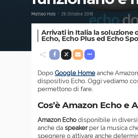
Matteo Hsia
26 Ottobre 2018
Arrivati in Italia la soluzio
Echo, Echo Plus ed Echo Spo
Dopo
Google Home
anche Amazon l
dispositivo Echo. Oggi vediamo cos
permettono di fare.
Cos’è Amazon Echo e A
Amazon Echo
disponibile in divers
anche da
speaker
per la musica ch
spegnere o attivare anche determin