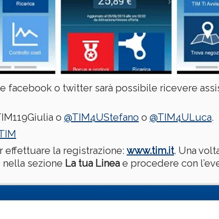
te facebook o twitter sarà possibile ricevere ass
TIM119Giulia o
@TIM4UStefano
o
@TIM4ULuca
.
 TIM
 effettuare la registrazione:
www.tim.it
. Una volt
o nella sezione
La tua Linea
e procedere con l’eve