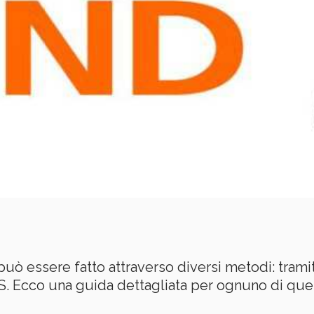
uò essere fatto attraverso diversi metodi: tramit
SMS. Ecco una guida dettagliata per ognuno di que