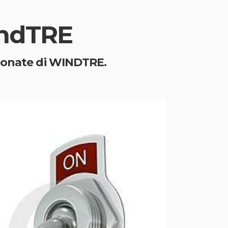
indTRE
ttonate di WINDTRE.