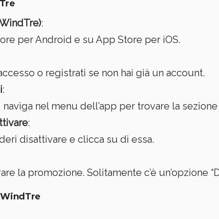
dTre
 WindTre)
:
ore per Android e su App Store per iOS.
 accesso o registrati se non hai già un account.
i
:
, naviga nel menu dell’app per trovare la sezione 
ttivare
:
ri disattivare e clicca su di essa.
ivare la promozione. Solitamente c’è un’opzione “D
b WindTre