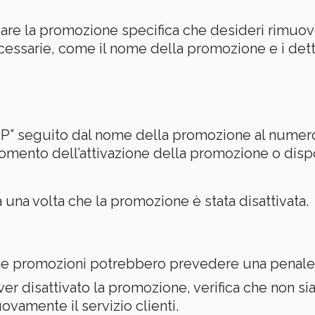
ivare la promozione specifica che desideri rimuove
cessarie, come il nome della promozione e i dett
OP” seguito dal nome della promozione al numero
mento dell’attivazione della promozione o dispo
una volta che la promozione è stata disattivata.
ne promozioni potrebbero prevedere una penale pe
ver disattivato la promozione, verifica che non sia
vamente il servizio clienti.