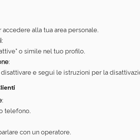
er accedere alla tua area personale.
i
:
tive” o simile nel tuo profilo.
one
:
isattivare e segui le istruzioni per la disattivazi
lienti
e
:
o telefono.
 parlare con un operatore.