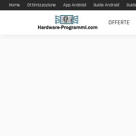
Home
Ottimizzazione
App Android
Guide Android
Guid
OFFERTE