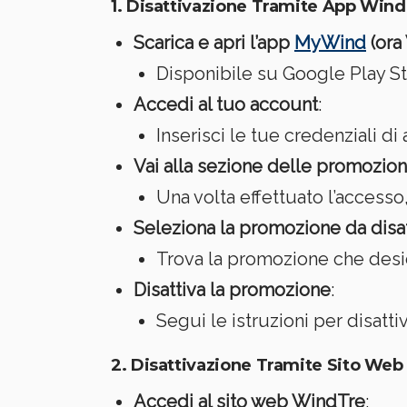
1.
Disattivazione Tramite App Win
Scarica e apri l’app
MyWind
(ora
Disponibile su Google Play St
Accedi al tuo account
:
Inserisci le tue credenziali di
Vai alla sezione delle promozion
Una volta effettuato l’accesso
Seleziona la promozione da disa
Trova la promozione che deside
Disattiva la promozione
:
Segui le istruzioni per disatt
2.
Disattivazione Tramite Sito We
Accedi al sito web WindTre
: