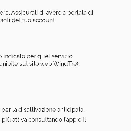
re. Assicurati di avere a portata di
agli del tuo account.
 indicato per quel servizio
nibile sul sito web WindTre).
r la disattivazione anticipata.
 più attiva consultando l’app o il