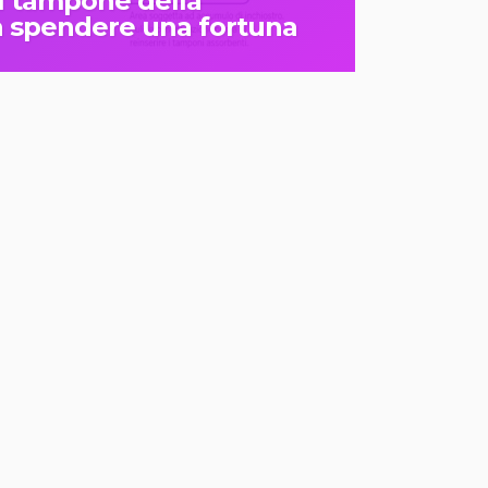
l tampone della
 spendere una fortuna