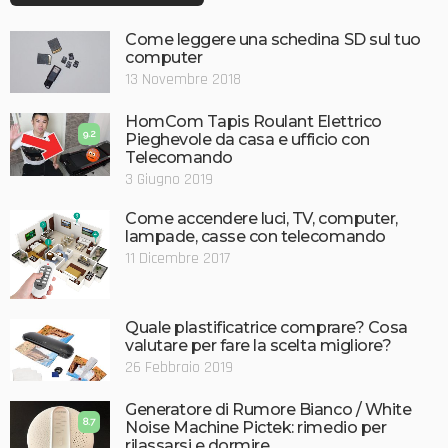
Come leggere una schedina SD sul tuo
computer
13 Novembre 2018
HomCom Tapis Roulant Elettrico
9.2
Pieghevole da casa e ufficio con
Telecomando
3 Giugno 2019
Come accendere luci, TV, computer,
lampade, casse con telecomando
11 Dicembre 2017
Quale plastificatrice comprare? Cosa
valutare per fare la scelta migliore?
26 Febbraio 2019
Generatore di Rumore Bianco / White
8.7
Noise Machine Pictek: rimedio per
rilassarsi e dormire