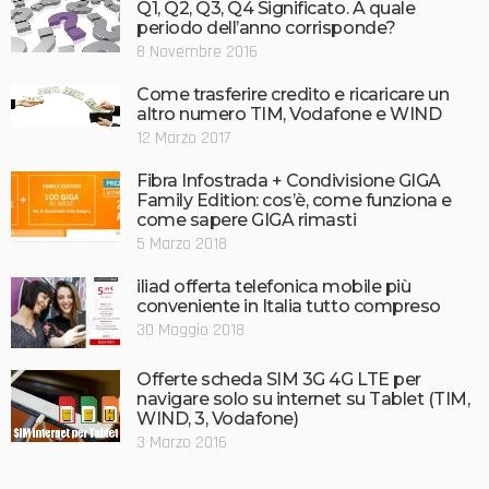
Q1, Q2, Q3, Q4 Significato. A quale
periodo dell’anno corrisponde?
8 Novembre 2016
Come trasferire credito e ricaricare un
altro numero TIM, Vodafone e WIND
12 Marzo 2017
Fibra Infostrada + Condivisione GIGA
Family Edition: cos’è, come funziona e
come sapere GIGA rimasti
5 Marzo 2018
iliad offerta telefonica mobile più
conveniente in Italia tutto compreso
30 Maggio 2018
Offerte scheda SIM 3G 4G LTE per
navigare solo su internet su Tablet (TIM,
WIND, 3, Vodafone)
3 Marzo 2016