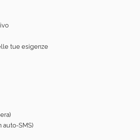
rivo
lle tue esigenze
era)
un auto-SMS)