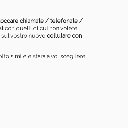
loccare chiamate / telefonate /
st
con quelli di cui non volete
e sul vostro nuovo
cellulare con
to simile e starà a voi scegliere