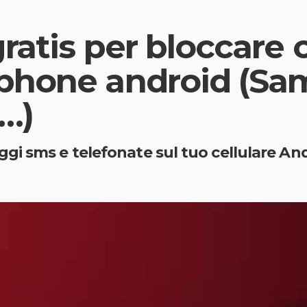
gratis per bloccare 
phone android (Sa
…)
gi sms e telefonate sul tuo cellulare An