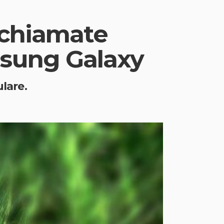
e chiamate
msung Galaxy
ulare.