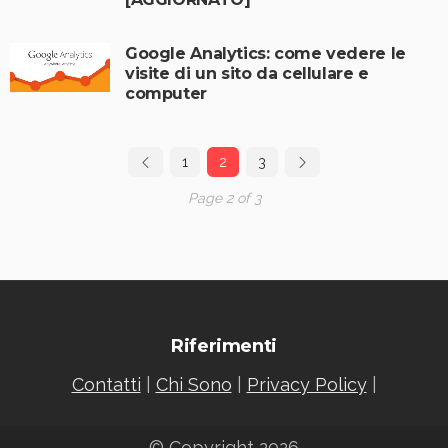
Google Analytics: come vedere le
visite di un sito da cellulare e
computer
1
2
3
Page 2 of 3
Riferimenti
Contatti
|
Chi Sono
|
Privacy Policy
|
© Copyright 2026