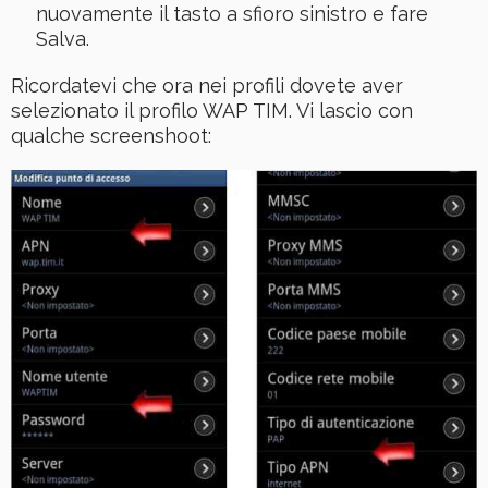
nuovamente il tasto a sfioro sinistro e fare
Salva.
Ricordatevi che ora nei profili dovete aver
selezionato il profilo WAP TIM. Vi lascio con
qualche screenshoot: