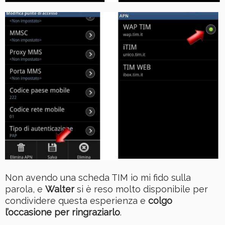
Non avendo una scheda TIM io mi fido sulla
parola, e
Walter
si è reso molto disponibile per
condividere questa esperienza e
colgo
l’occasione per ringraziarlo
.