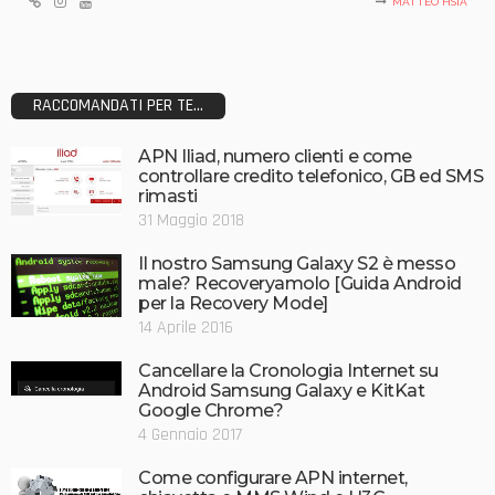
MATTEO HSIA
RACCOMANDATI PER TE...
APN Iliad, numero clienti e come
controllare credito telefonico, GB ed SMS
rimasti
31 Maggio 2018
Il nostro Samsung Galaxy S2 è messo
male? Recoveryamolo [Guida Android
per la Recovery Mode]
14 Aprile 2016
Cancellare la Cronologia Internet su
Android Samsung Galaxy e KitKat
Google Chrome?
4 Gennaio 2017
Come configurare APN internet,