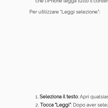
che l’iPhone legga tutto il cont
Per utilizzare “Leggi selezione”:
Seleziona il testo
: Apri qualsia
Tocca “Leggi”
: Dopo aver selez