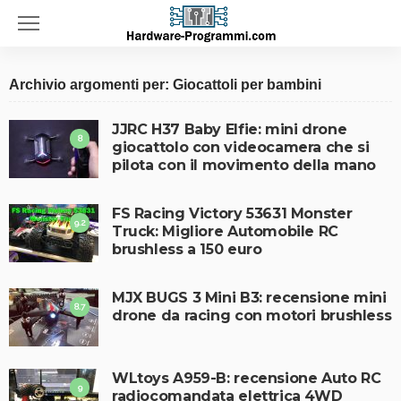
Archivio argomenti per: Giocattoli per bambini
JJRC H37 Baby Elfie: mini drone
8
giocattolo con videocamera che si
pilota con il movimento della mano
FS Racing Victory 53631 Monster
9.2
Truck: Migliore Automobile RC
brushless a 150 euro
MJX BUGS 3 Mini B3: recensione mini
8.7
drone da racing con motori brushless
WLtoys A959-B: recensione Auto RC
9
radiocomandata elettrica 4WD