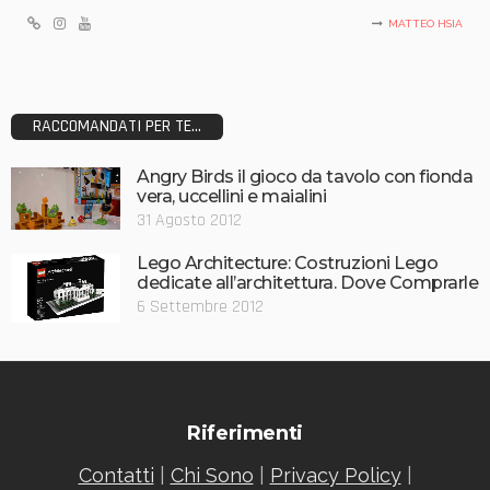
MATTEO HSIA
RACCOMANDATI PER TE...
Angry Birds il gioco da tavolo con fionda
vera, uccellini e maialini
31 Agosto 2012
Lego Architecture: Costruzioni Lego
dedicate all’architettura. Dove Comprarle
6 Settembre 2012
Riferimenti
Contatti
|
Chi Sono
|
Privacy Policy
|