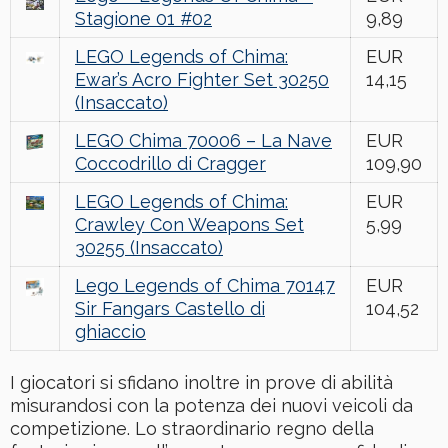
Stagione 01 #02
9,89
LEGO Legends of Chima:
EUR
Ewar’s Acro Fighter Set 30250
14,15
(Insaccato)
LEGO Chima 70006 – La Nave
EUR
Coccodrillo di Cragger
109,90
LEGO Legends of Chima:
EUR
Crawley Con Weapons Set
5,99
30255 (Insaccato)
Lego Legends of Chima 70147
EUR
Sir Fangars Castello di
104,52
ghiaccio
I giocatori si sfidano inoltre in prove di abilità
misurandosi con la potenza dei nuovi veicoli da
competizione. Lo straordinario regno della