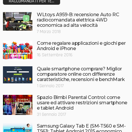
RACCOMANDATI PER TE...
WLtoys A959-B: recensione Auto RC
9
radiocomandata elettrica 4WD
economica ad alta velocità
7 Marzo 2018
Come regalare applicazioni e giochi per
Android e iPhone
16 Settembre 2016
Quale smartphone comprare? Miglior
comparatore online con differenze
caratteristiche, recensioni e benchMark
1 Gennaio 2017
Spazio Bimbi Parental Control: come
usare ed attivare restrizioni smartphone
e tablet Android
31 Gennaio 2017
Samsung Galaxy Tab E (SM-T560 e SM-
T561): Tablet Android 2015 economico