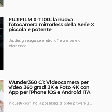
FUJIFILM X-T100: la nuova
fotocamera mirrorless della Serie X
piccola e potente
Dal design elegante e rètro, offre una serie di
interessanti...
Wunder360 C1: Videocamera per
video 360 gradi 3K e Foto 4K con
App per iPhone iOS e Android ITA
In questi giorni ho la possibilità di poter provare la...