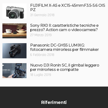
FUJIFILM X-A5 e XC15-45mmF3.5-5.6 OIS
PZ
31 Gennaio 2018
Sony RX0 II: caratteristiche tecniche e
prezzo? Action cam o videocamera?
27 Marzo 2019
Panasonic DC-GH5S LUMIXG:
fotocamera mirrorless per filmmaker
6 Febbraio 2018
Nuovo DJI Ronin SC, il gimbal leggero
per mirrorless e compatte
18 Luglio 2019
Riferimenti