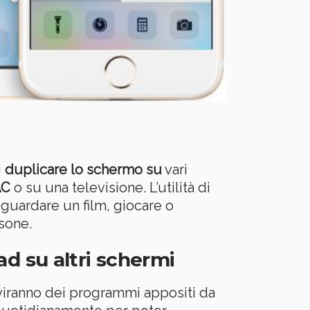
i
duplicare lo schermo su
vari
C
o su una televisione. L’utilità di
 guardare un film, giocare o
sone.
d su altri schermi
viranno dei programmi appositi da