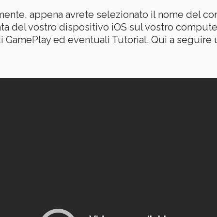
tamente, appena avrete selezionato il nome del c
a del vostro dispositivo iOS sul vostro computer
di GamePlay ed eventuali Tutorial. Qui a seguir