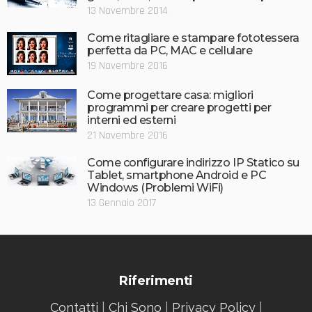
13 Novembre 2014
Come ritagliare e stampare fototessera
perfetta da PC, MAC e cellulare
19 Novembre 2016
Come progettare casa: migliori
programmi per creare progetti per
interni ed esterni
21 Novembre 2016
Come configurare indirizzo IP Statico su
Tablet, smartphone Android e PC
Windows (Problemi WiFi)
13 Gennaio 2017
Riferimenti
Contatti
|
Chi Sono
|
Privacy Policy
|