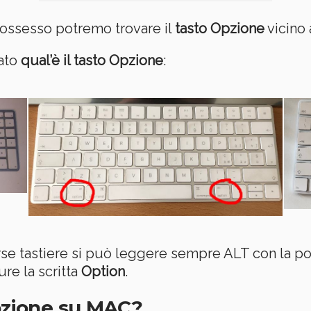
 possesso potremo trovare il
tasto Opzione
vicino 
ato
qual’è il tasto Opzione
:
e tastiere si può leggere sempre ALT con la pos
re la scritta
Option
.
Opzione su MAC?