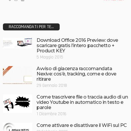
RACCOMANDATI PER TE...
Download Office 2016 Preview: dove
scaricare gratis l’intero pacchetto +
Product KEY
5 Maggio 2015
Avviso di giacenza raccomandata
Nexive: cos’è, tracking, come e dove
ritirare
29 Gennaio 2018
Come trascrivere file o traccia audio di un
video Youtube in automatico in testo e
parole
1 Dicembre 2016
Come attivare e disattivare il WiFi sul PC