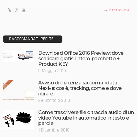
MATTEO HSIA
RACCOMANDATI PER TE...
Download Office 2016 Preview: dove
scaricare gratis l’intero pacchetto +
Product KEY
5 Maggio 2015
Avviso di giacenza raccomandata
Nexive: cos’è, tracking, come e dove
ritirare
29 Gennaio 2018
Come trascrivere file o traccia audio di un
video Youtube in automatico in testo e
parole
1 Dicembre 2016