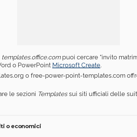
e
templates.office.com
puoi cercare “invito matrim
n Word o PowerPoint
Microsoft Create
.
ates.org o free-power-point-templates.com offro
are le sezioni
Templates
sui siti ufficiali delle su
uiti o economici