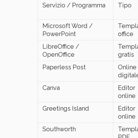
Servizio / Programma
Tipo
Microsoft Word /
Templ
PowerPoint
office
LibreOffice /
Templ
OpenOffice
gratis
Paperless Post
Online
digital
Canva
Editor
online
Greetings Island
Editor
online
Southworth
Templ
PDF