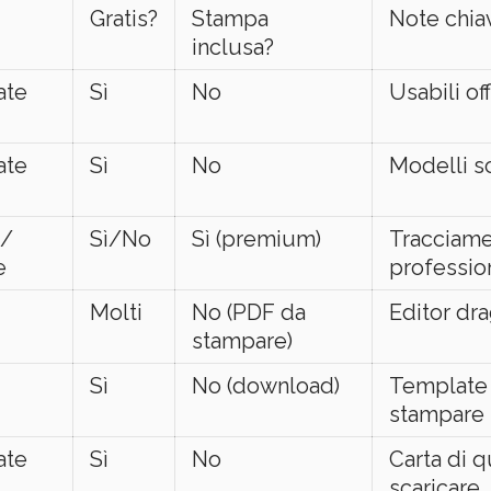
Gratis?
Stampa
Note chia
inclusa?
ate
Sì
No
Usabili of
ate
Sì
No
Modelli sca
 /
Sì/No
Sì (premium)
Tracciamen
e
professio
Molti
No (PDF da
Editor dr
stampare)
Sì
No (download)
Template l
stampare
ate
Sì
No
Carta di q
scaricare