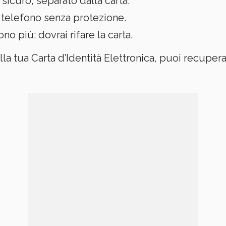
icuro, separato dalla carta.
ul telefono senza protezione.
no più: dovrai rifare la carta.
ella tua Carta d’Identità Elettronica, puoi recupe