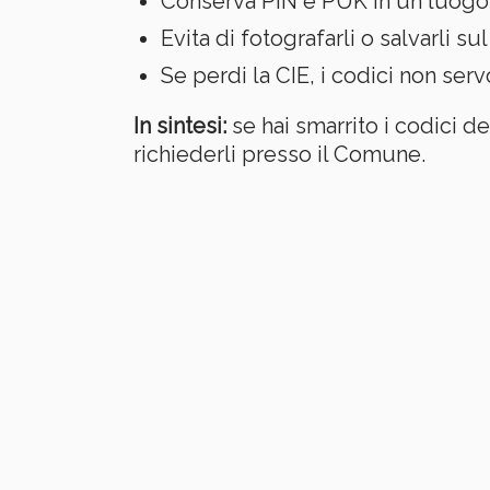
Conserva PIN e PUK in un luogo s
Evita di fotografarli o salvarli s
Se perdi la CIE, i codici non servo
In sintesi:
se hai smarrito i codici d
richiederli presso il Comune.