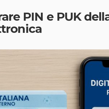
re PIN e PUK della
ttronica