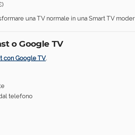
€)
rasformare una TV normale in una Smart TV moder
st o Google TV
t con Google TV
.
te
dal telefono