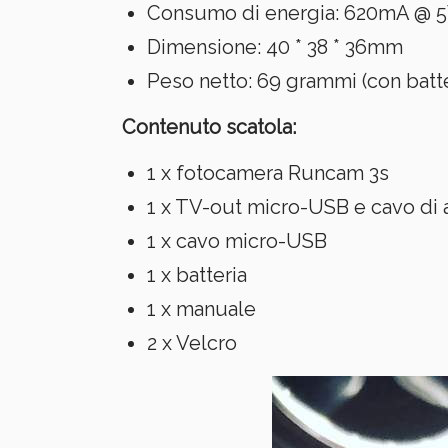
Consumo di energia: 620mA @ 
Dimensione: 40 * 38 * 36mm
Peso netto: 69 grammi (con batte
Contenuto scatola:
1 x fotocamera Runcam 3s
1 x TV-out micro-USB e cavo di 
1 x cavo micro-USB
1 x batteria
1 x manuale
2 x Velcro