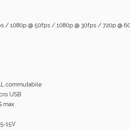
ps / 1080p @ 50fps / 1080p @ 30fps / 720p @ 6
PAL commutabile
icro USB
G max
 5-15V