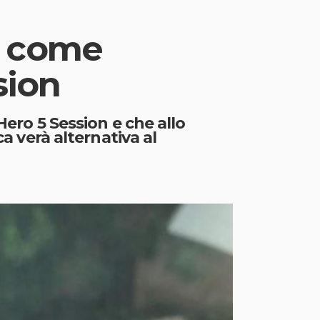
a come
sion
Hero 5 Session e che allo
ca verà alternativa al