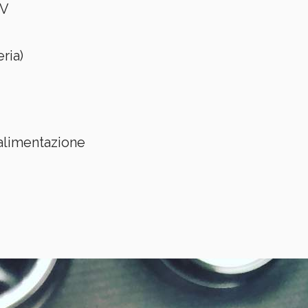
5V
ria)
alimentazione