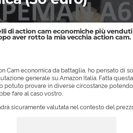
i di action cam economiche più venduti 
po aver rotto la mia vecchia action cam.
on Cam economica da battaglia, ho pensato di sos
valutazione generale su Amazon Italia. Fatta qu
 potuto provare in diverse circostanze potendo c
be fare al caso vostro.
drà sicuramente valutata nel contesto del prezzo