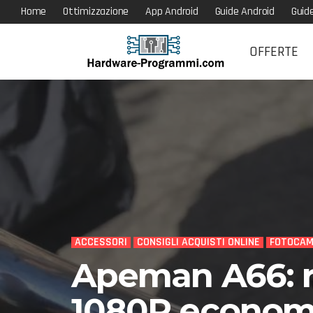
Home
Ottimizzazione
App Android
Guide Android
Guid
OFFERTE
ACCESSORI
CONSIGLI ACQUISTI ONLINE
FOTOCAM
Apeman A66: r
1080P economi