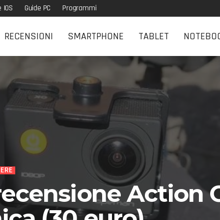
e IOS
Guide PC
Programmi
RECENSIONI
SMARTPHONE
TABLET
NOTEBO
ERE
ecensione Action 
ca (30 euro)