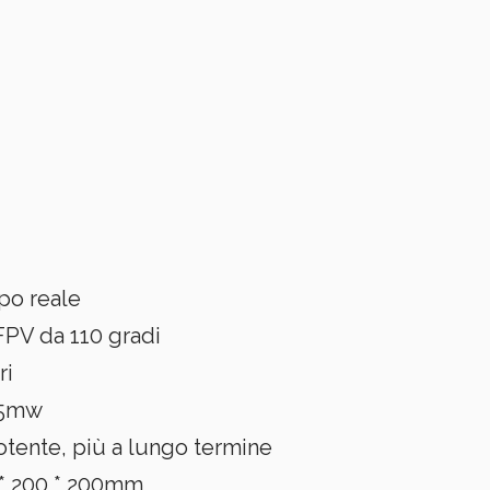
po reale
PV da 110 gradi
ri
25mw
otente, più a lungo termine
 * 200 * 200mm