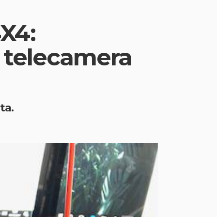
X4:
n telecamera
ta.