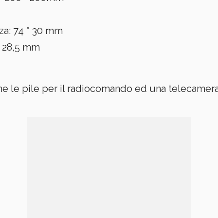
a: 74 * 30 mm
* 28,5 mm
e le pile per il radiocomando ed una telecamera S