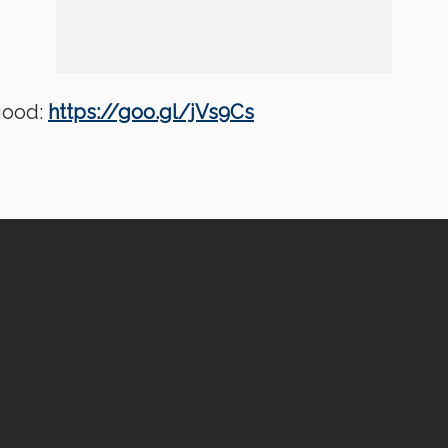
good:
https://goo.gl/jVs9Cs