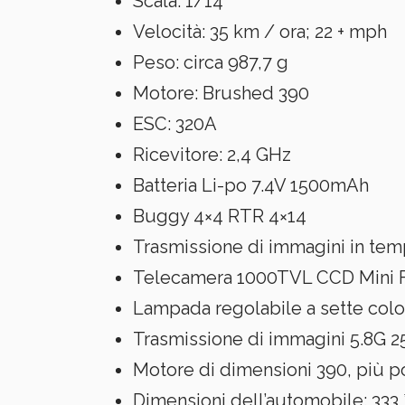
Scala: 1/14
Velocità: 35 km / ora;
22 + mph
Peso: circa 987,7 g
Motore: Brushed 390
ESC: 320A
Ricevitore: 2,4 GHz
Batteria Li-po 7.4V
1500mAh
Buggy 4×4 RTR 4×14
Trasmissione di immagini in tem
Telecamera 1000TVL CCD Mini F
Lampada regolabile a sette colo
Trasmissione di immagini 5.8G 
Motore di dimensioni 390, più p
Dimensioni dell’automobile: 333