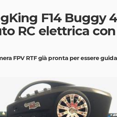
ngKing F14 Buggy 4
to RC elettrica co
mera FPV RTF già pronta per essere guida