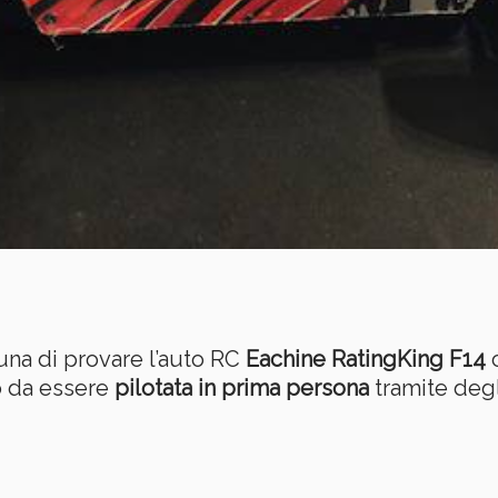
una di provare l’auto RC
Eachine RatingKing F14
c
 da essere
pilotata in prima persona
tramite deg