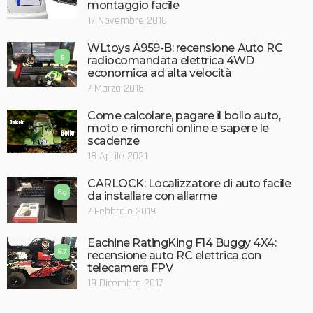
montaggio facile
17 Novembre 2016
WLtoys A959-B: recensione Auto RC
9
radiocomandata elettrica 4WD
economica ad alta velocità
7 Marzo 2018
Come calcolare, pagare il bollo auto,
moto e rimorchi online e sapere le
scadenze
18 Aprile 2021
CARLOCK: Localizzatore di auto facile
8.9
da installare con allarme
7 Febbraio 2019
Eachine RatingKing F14 Buggy 4X4:
8.7
recensione auto RC elettrica con
telecamera FPV
19 Dicembre 2017