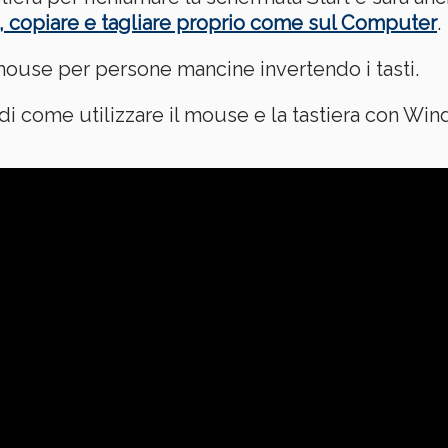
re, copiare e tagliare proprio come sul Computer
.
mouse per persone mancine invertendo i tasti.
 di come utilizzare il mouse e la tastiera con W