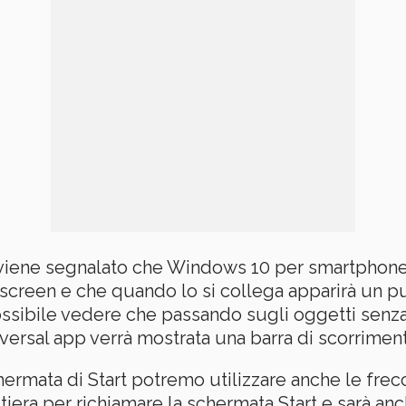
ci viene segnalato che Windows 10 per smartphon
chscreen e che quando lo si collega apparirà un 
ibile vedere che passando sugli oggetti senza 
iversal app verrà mostrata una barra di scorrimen
ermata di Start potremo utilizzare anche le frecce
stiera per richiamare la schermata Start e sarà anc