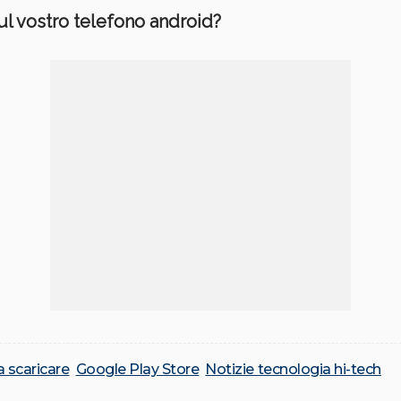
sul vostro telefono android?
a scaricare
Google Play Store
Notizie tecnologia hi-tech