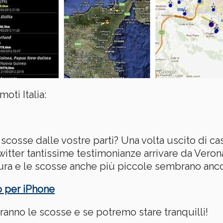
oti Italia:
 scosse dalle vostre parti? Una volta uscito di c
tter tantissime testimonianze arrivare da Verona
ra e le scosse anche più piccole sembrano anco
o per iPhone
anno le scosse e se potremo stare tranquilli!