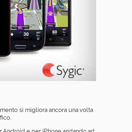
mento si migliora ancora una volta
fico.
per Android e per iPhone andando ad