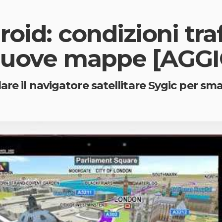
oid: condizioni tra
 nuove mappe [AG
are il navigatore satellitare Sygic per s