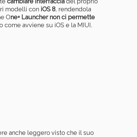
nte
cambiare interfaccia
del proprio
tri modelli con
iOS 8
, rendendola
he O
ne+ Launcher non ci permette
io come avviene su iOS e la MIUI.
sere anche leggero visto che il suo