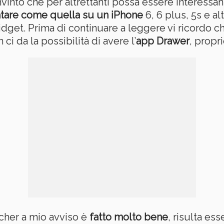
vinto che per altrettanti possa essere interessa
ntare come quella su un iPhone
6, 6 plus, 5s e al
dget. Prima di continuare a leggere vi ricordo c
i da la possibilità di avere l’
app Drawer
, propr
ncher a mio avviso è
fatto molto bene
, risulta es