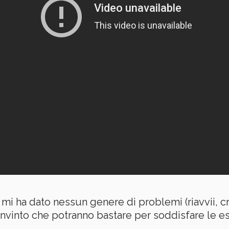
 ha dato nessun genere di problemi (riavvii, cras
vinto che potranno bastare per soddisfare le esi