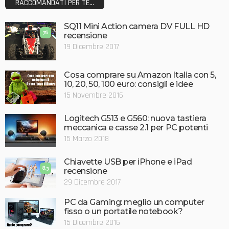
RACCOMANDATI PER TE...
SQ11 Mini Action camera DV FULL HD
7.6
recensione
19 Dicembre 2017
Cosa comprare su Amazon Italia con 5,
10, 20, 50, 100 euro: consigli e idee
15 Novembre 2016
Logitech G513 e G560: nuova tastiera
meccanica e casse 2.1 per PC potenti
15 Marzo 2018
Chiavette USB per iPhone e iPad
8.3
recensione
29 Dicembre 2017
PC da Gaming: meglio un computer
fisso o un portatile notebook?
15 Dicembre 2016