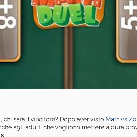
i
, chi sarà il vincitore? Dopo aver visto
Math vs Z
che agli adulti che vogliono mettere a dura prova 
is
.