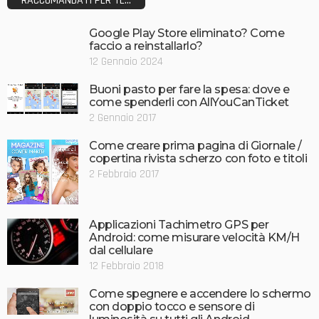
RACCOMANDATI PER TE...
Google Play Store eliminato? Come
faccio a reinstallarlo?
12 Gennaio 2024
Buoni pasto per fare la spesa: dove e
come spenderli con AllYouCanTicket
2 Gennaio 2017
Come creare prima pagina di Giornale /
copertina rivista scherzo con foto e titoli
2 Febbraio 2017
Applicazioni Tachimetro GPS per
Android: come misurare velocità KM/H
dal cellulare
12 Febbraio 2018
Come spegnere e accendere lo schermo
con doppio tocco e sensore di