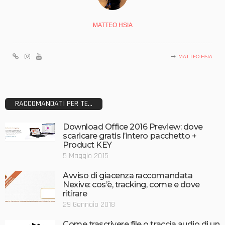
MATTEO HSIA
MATTEO HSIA
RACCOMANDATI PER TE...
Download Office 2016 Preview: dove
scaricare gratis l’intero pacchetto +
Product KEY
5 Maggio 2015
Avviso di giacenza raccomandata
Nexive: cos’è, tracking, come e dove
ritirare
29 Gennaio 2018
Come trascrivere file o traccia audio di un