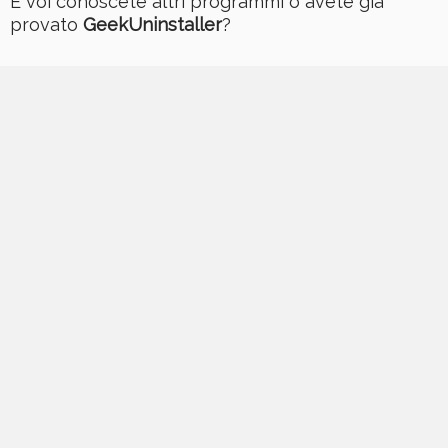
E voi conoscete altri programmi o avete già
provato
GeekUninstaller
?