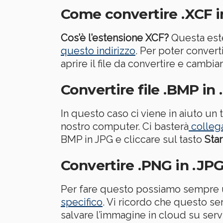
Come convertire .XCF i
Cos’è l’estensione XCF?
Questa este
questo indirizzo
. Per poter conver
aprire il file da convertire e cambiar
Convertire file .BMP in
In questo caso ci viene in aiuto un 
nostro computer. Ci basterà
collega
BMP in JPG e cliccare sul tasto
Sta
Convertire .PNG in .JP
Per fare questo possiamo sempre ut
specifico
. Vi ricordo che questo se
salvare l’immagine in cloud su ser