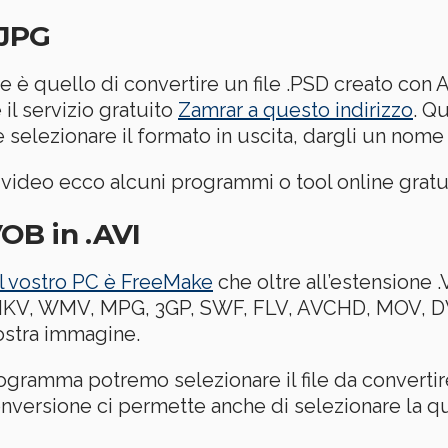
.JPG
e è quello di convertire un file .PSD creato co
 il servizio gratuito
Zamrar a questo indirizzo
. Q
re selezionare il formato in uscita, dargli un nome
video ecco alcuni programmi o tool online gratui
VOB in .AVI
sul vostro PC è FreeMake
che oltre all’estensione 
, MKV, WMV, MPG, 3GP, SWF, FLV, AVCHD, MOV, D
nostra immagine.
programma potremo selezionare il file da convertire
onversione ci permette anche di selezionare la q