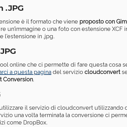
n .JPG
nsione è il formato che viene
proposto con Gim
tire un’immagine o una foto con estensione XCF 
e l’estensione in .jpg.
 .JPG
tool online che ci permette di fare questa cosa s
rci a questa pagina
del servizio
cloudconvert
se
rt Conversion
.
G
ilizzare il servizio di cloudconvert utilizzando
rvizio una volta terminata la conversione ci perme
vizi come DropBox.